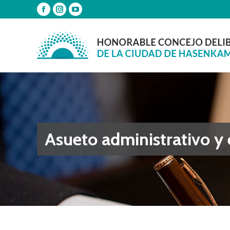
Facebook
Instagram
YouTube
page
page
page
opens
opens
opens
in
in
in
new
new
new
window
window
window
Asueto administrativo y