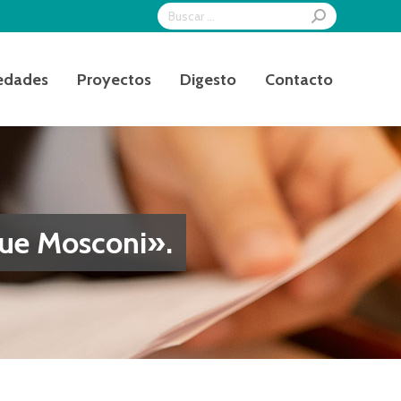
Search:
edades
Proyectos
Digesto
Contacto
que Mosconi».