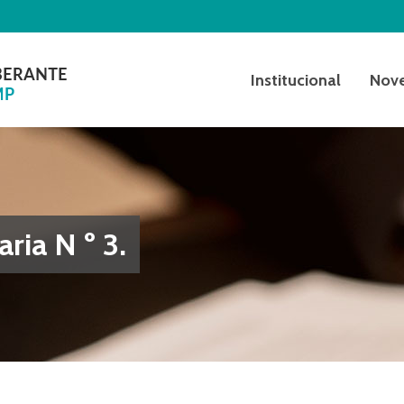
Institucional
Nov
ria N º 3.